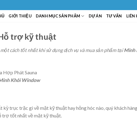
HỦ
GIỚI THIỆU
DANH MỤC SẢN PHẨM
DỰ ÁN
TƯ VẤN
LIÊN
Hỗ trợ kỹ thuật
một cách tốt nhất khi sử dụng dịch vụ và mua sản phẩm tại
Minh 
Minh Khôi Window
 kỳ trục trặc gì về mặt kỹ thuật hay hỏng hóc nào, quý khách hàng
 trợ tốt nhất về mặt kỹ thuật.