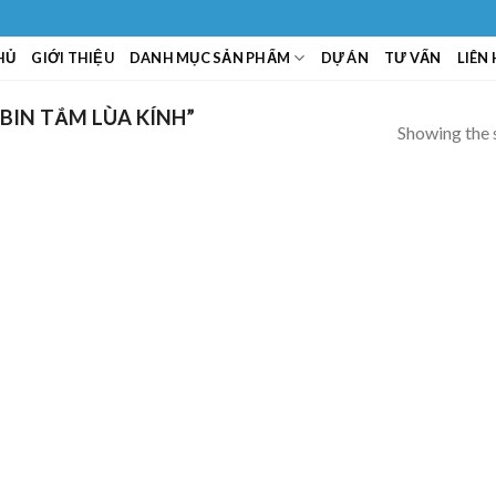
HỦ
GIỚI THIỆU
DANH MỤC SẢN PHẨM
DỰ ÁN
TƯ VẤN
LIÊN
IN TẮM LÙA KÍNH”
Showing the s