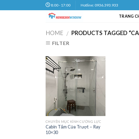
Skip
8:00 - 17:00
Hotline: 0936.393.933
to
TRANG C
content
HOME
PRODUCTS TAGGED “CAB
/
FILTER
CHUYÊN MỤC KÍNH CƯỜNG LỰC
Cabin Tắm Cửa Trượt – Ray
10×30