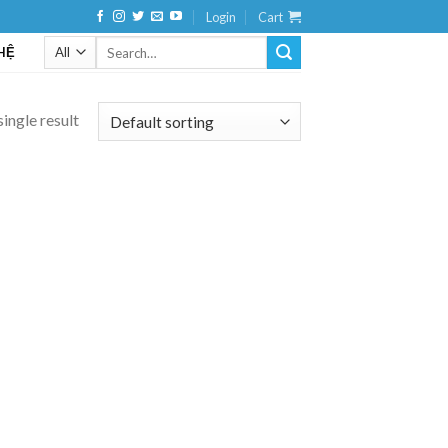
Login
Cart
 HỆ
ingle result