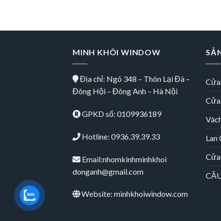
MINH KHÔI WINDOW
SẢ
Địa chỉ: Ngõ 348 – Thôn Lại Đà –
Cửa
Đông Hội – Đông Anh – Hà Nội
Cửa
GPKD số: 0109936189
Vác
Hotline: 0936.39.39.33
Lan
Cửa
Email:nhomkinhminhkhoi
donganh@gmail.com
CẦU
Website: minhkhoiwindow.com