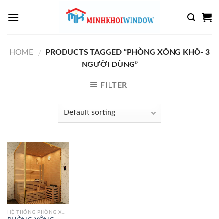
Skip
to
content
HOME
PRODUCTS TAGGED “PHÒNG XÔNG KHÔ- 3
/
NGƯỜI DÙNG”
FILTER
HỆ THỐNG PHÒNG XÔNG HƠI