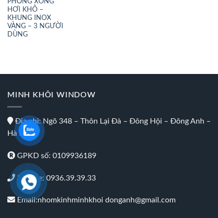
PHÒNG XÔNG
HƠI KHÔ –
KHUNG INOX
VÀNG – 3 NGƯỜI
DÙNG
MINH KHÔI WINDOW
Địa chỉ: Ngõ 348 – Thôn Lại Đà – Đông Hội – Đông Anh –
Hà Nội
GPKD số: 0109936189
Hotline: 0936.39.39.33
Email:nhomkinhminhkhoi donganh@gmail.com