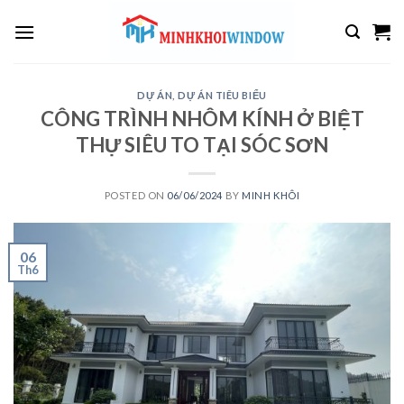
Skip
to
content
DỰ ÁN
,
DỰ ÁN TIÊU BIỂU
CÔNG TRÌNH NHÔM KÍNH Ở BIỆT
THỰ SIÊU TO TẠI SÓC SƠN
POSTED ON
06/06/2024
BY
MINH KHÔI
06
Th6